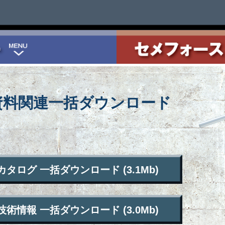
P
JCAA製品認証書ダウンロード
強度設計計算書ダウンロード
カタログダウンロード
技術情報ダウンロード
施工要領ダウンロード
設計方法ダウンロード
セメフォース
カタログダ
技術情報ダ
施工要領ダ
お問い
設計
資料関連一括ダウンロード
ログ 一括ダウンロード (3.1Mb)
情報 一括ダウンロード (3.0Mb)