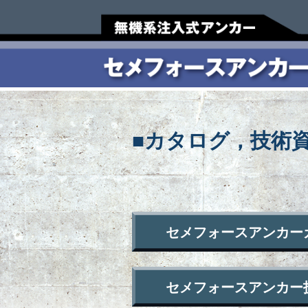
セメフォースアンカーTO
各種資料ダウンロード
お問い合わせ
写真&動画
技術情報
施工要領
設計方法
■カタログ，技術
セメフォースアンカーカタ
セメフォースアンカー技術